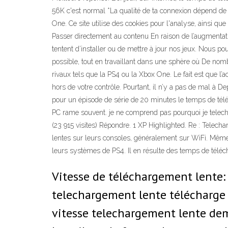
56K c'est normal *La qualité de ta connexion dépend de
One. Ce site utilise des cookies pour l'analyse, ainsi que
Passer directement au contenu En raison de l’augmentatio
tentent d’installer ou de mettre à jour nos jeux. Nous
possible, tout en travaillant dans une sphère où De nomb
rivaux tels que la PS4 ou la Xbox One. Le fait est que l’
hors de votre contrôle. Pourtant, il n’y a pas de mal à 
pour un épisode de série de 20 minutes le temps de téléc
PC rame souvent. je ne comprend pas pourquoi je telech
(23 915 visites) Répondre. 1 XP Highlighted. Re : Telec
lentes sur leurs consoles, généralement sur WiFi. Même 
leurs systèmes de PS4. Il en résulte des temps de télé
Vitesse de téléchargement lente: 
telechargement lente télécharge 
vitesse telechargement lente dema