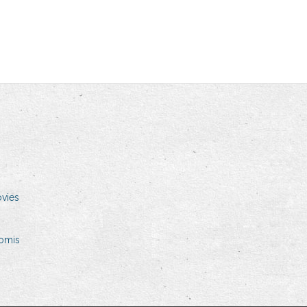
vies
romis