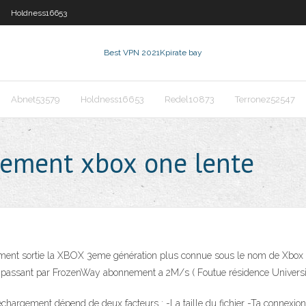
Holdness16653
Best VPN 2021
Kpirate bay
Abnet53579
Holdness16653
Redel10873
Terronez52547
gement xbox one lente
ellement sortie la XBOX 3eme génération plus connue sous le nom de Xbox 
en passant par FrozenWay abonnement a 2M/s ( Foutue résidence Universit
échargement dépend de deux facteurs : -La taille du fichier -Ta connexion 