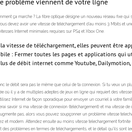
 le problème viennent de votre ligne
omment ça marche ? La fibre optique désigne un nouveau réseau fixe qui s'
 vous devez avoir une vitesse de téléchargement d’au moins 3 Mbits et un
 vitesses Internet minimales requises sur PS4 et Xbox One.
a vitesse de téléchargement, elles peuvent être ap
le : Fermer toutes les pages et applications qui ut
s de débit internet comme Youtube, Dailymotion, l
onc le débit sera pas le même que celui de ta connexion. Si tu veux un pl
e où il y a de multiples adeptes de jeux en ligne qui requiert des vitesse
utilisez Internet de façon sporadique pour envoyer un courriel à votre fami
aiterai savoir si ma vitesse de connexion (téléchargement) et ma vitesse 
’augmente pas, alors vous pouvez soupçonner un problème vitesse telechar
ez et modem. Attendez ensuite au moins vitesse telechargement fortnite u
des problèmes en termes de téléchargements, et le détail qu'ils sont le