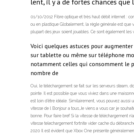
lent, il y a de fortes chances que
01/10/2012 Fibre optique et très haut débit internet : c
ou en plastique Globalement, la règle générale est que
plupart des jeux soient jouables. Ce sont également les
Voici quelques astuces pour augmenter l
sur tablette ou même sur téléphone mobi
notamment celles qui consomment le plu
nombre de
Oui, le téléchargement se fait sur les serveurs steam, d
pointe. Il est possible que vous viviez dans une maisonné
est loin d’être idéale. Similairement, vous pouvez aussi 
vitesse de l Bonjour a tous,Je viens a vous car je souh
bonne. Pour faire bref Si la vitesse de téléchargement n
vitesse telechargement fortnite vider cache du débranch
2020 Il est évident que Xbox One présente généralement 