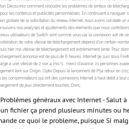
 ton Découvrez comment résoudre les problèmes de lenteur de télécharge
 pour les contenus et publicités personnalisés. En continuant à naviguer sur
n globale de la sollicitation du réseau Internet, nous avons constaté un
 poursuivons nos analyses et ajustements des éléments que nous contrôlon
reux utilisateurs de Switch sont comme vous car la connexion wifi de cet
accélération de votre vitesse de téléchargement dépend d’un certain nombre
Depuis hier ma vitesse de téléchargement est extrêmement lente. Pour donne
hargement annoncé est de plus de 6 heures. Internet (je suis sous Firefox)
arge à une vitesse de 2 voir 4 mo/s . merci d'avance. 21 personnes avai
hargement lent sur Origin. Optio Depuis le lancement de PS4 retour en 201
les consommateurs qui ont des connexions Internet à haut débit à leur d
chargement de jeux directement touchés. Donc
Problèmes généraux avec Internet - Salut à 
un fichier ça prend plusieurs minutes ou h
nde ce quoi le probleme, puisque Si malgré