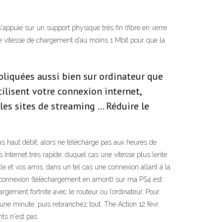
appuie sur un support physique très fin (fibre en verre
e vitesse de chargement d’au moins 1 Mbit pour que la
pliquées aussi bien sur ordinateur que
ilisent votre connexion internet,
es sites de streaming … Réduire le
us haut débit, alors ne télécharge pas aux heures de
s Internet très rapide, duquel cas une vitesse plus lente
lle et vos amis, dans un tel cas une connexion allant à la
de connexion (téléchargement en amont) sur ma PS4 est
gement fortnite avec le routeur ou l’ordinateur. Pour
ne minute, puis rebranchez tout. The Action 12 févr.
nts n'est pas