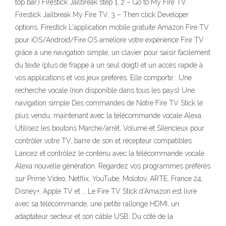
top bar.) Firestick Jailbreak step 1. 2 – Go to My Fire TV.
Firestick Jailbreak My Fire TV. 3 – Then click Developer
options. Firestick L'application mobile gratuite Amazon Fire TV
pour iOS/Android/Fire OS améliore votre expérience Fire TV
grâce à une navigation simple, un clavier pour saisir facilement
du texte (plus de frappe à un seul doigt) et un accès rapide à
vos applications et vos jeux préférés. Elle comporte : Une
recherche vocale (non disponible dans tous les pays) Une
navigation simple Des commandes de Notre Fire TV Stick le
plus vendu, maintenant avec la télécommande vocale Alexa.
Utilisez les boutons Marche/arrêt, Volume et Silencieux pour
contrôler votre TV, barre de son et récepteur compatibles.
Lancez et contrôlez le contenu avec la télécommande vocale
Alexa nouvelle génération. Regardez vos programmes préférés
sur Prime Video, Netflix, YouTube, Molotov, ARTE, France 24,
Disney+, Apple TV et … Le Fire TV Stick d'Amazon est livré
avec sa télécommande, une petite rallonge HDMI, un
adaptateur secteur et son câble USB. Du côté de la